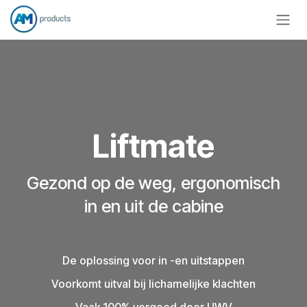
Overslaan naar inhoud
Liftmate
Gezond op de weg, ergonomisch
in en ​uit d​e cabine
De oplossing voor in -en uitstappen
Voorkomt uitval bij lichamelijke klachten
Vaak 100% vergoed door UWV